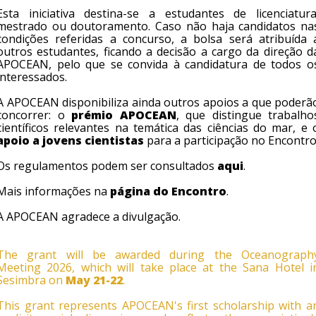
Esta iniciativa destina-se a estudantes de licenciatura
mestrado ou doutoramento. Caso não haja candidatos na
condições referidas a concurso, a bolsa será atribuída 
outros estudantes, ficando a decisão a cargo da direção d
APOCEAN, pelo que se convida à candidatura de todos o
interessados.
A APOCEAN disponibiliza ainda outros apoios a que poderã
concorrer: o
prémio APOCEAN
, que distingue trabalho
científicos relevantes na temática das ciências do mar, e 
apoio a jovens cientistas
para a participação no Encontro
Os regulamentos podem ser consultados
aqui
.
Mais informações na
página do Encontro
.
A APOCEAN agradece a divulgação.
The grant will be awarded during the Oceanograph
Meeting 2026, which will take place at the Sana Hotel i
Sesimbra on
May 21-22
.
This grant represents APOCEAN's first scholarship with a