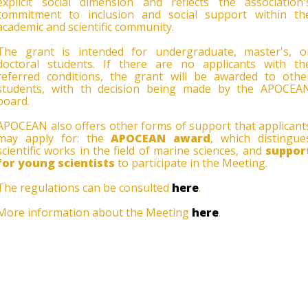
explicit social dimension and reflects the association'
commitment to inclusion and social support within th
academic and scientific community.
The grant is intended for undergraduate, master's, o
doctoral students. If there are no applicants with th
referred conditions, the grant will be awarded to othe
students, with th decision being made by the APOCEA
board.
APOCEAN also offers other forms of support that applicant
may apply for: the
APOCEAN award
, which distingue
scientific works in the field of marine sciences, and
suppor
for young scientists
to participate in the Meeting.
The regulations can be consulted
here
.
More information about the Meeting
here
.