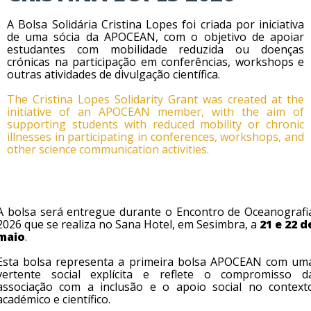
A Bolsa Solidária Cristina Lopes foi criada por iniciativa
de uma sócia da APOCEAN, com o objetivo de apoiar
estudantes com mobilidade reduzida ou doenças
crónicas na participação em conferências, workshops e
outras atividades de divulgação científica.
The Cristina Lopes Solidarity Grant was created at the
initiative of an APOCEAN member, with the aim of
supporting students with reduced mobility or chronic
illnesses in participating in conferences, workshops, and
other science communication activities.
A bolsa será entregue durante o Encontro de Oceanografi
2026 que se realiza no Sana Hotel, em Sesimbra, a
21 e 22 d
maio
.
Esta bolsa representa a primeira bolsa APOCEAN com um
vertente social explícita e reflete o compromisso d
associação com a inclusão e o apoio social no context
académico e científico.