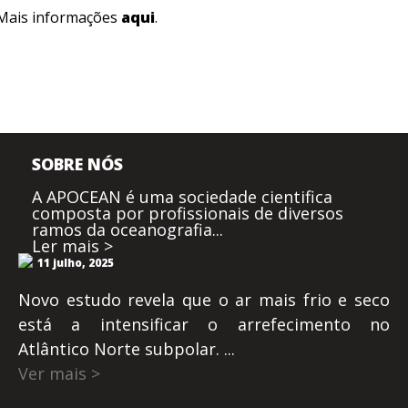
Mais informações
aqui
.
SOBRE NÓS
A APOCEAN é uma sociedade cientifica
composta por profissionais de diversos
ramos da oceanografia...
Ler mais >
11 julho, 2025
Novo estudo revela que o ar mais frio e seco
está a intensificar o arrefecimento no
Atlântico Norte subpolar. ...
Ver mais >