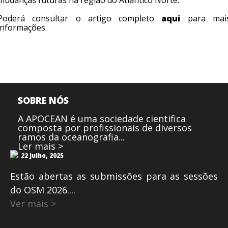
Poderá consultar o artigo completo
aqui
para mai
informações.
SOBRE NÓS
A APOCEAN é uma sociedade cientifica
composta por profissionais de diversos
ramos da oceanografia...
Ler mais >
22 julho, 2025
Estão abertas as submissões para as sessões
do OSM 2026....
Ver mais >