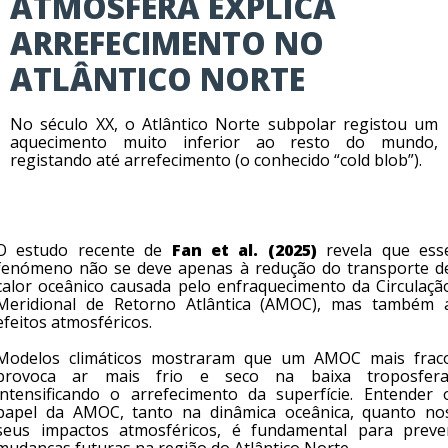
ATMOSFERA EXPLICA
ARREFECIMENTO NO
ATLÂNTICO NORTE
No século XX, o Atlântico Norte subpolar registou um
aquecimento muito inferior ao resto do mundo,
registando até arrefecimento (o conhecido “cold blob”).
O estudo recente de
Fan et al. (2025)
revela que ess
fenómeno não se deve apenas à redução do transporte d
calor oceânico causada pelo enfraquecimento da Circulaçã
Meridional de Retorno Atlântica (AMOC), mas também 
efeitos atmosféricos.
Modelos climáticos mostraram que um AMOC mais frac
provoca ar mais frio e seco na baixa troposfera
intensificando o arrefecimento da superfície. Entender 
papel da AMOC, tanto na dinâmica oceânica, quanto no
seus impactos atmosféricos, é fundamental para preve
mudanças futuras na região do Atlântico Norte.